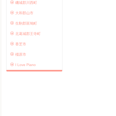
磯城郡川西町
大和郡山市
生駒郡斑鳩町
器展示場が併設されています！
せんざいセンター
北葛城郡王寺町
ざいセンター横のコウキ商事本社には、ピア
ドラムレッスン♪♪
香芝市
エレクトーンの楽器展示場もございます。楽
大人気コースのドラムコ
どの販売もしているのでとても便利です。楽
曜、金曜、土曜に開講中
橿原市
試弾、購入などはお気軽にご相談くださいま
生・主婦・会社員・シニ
お通いいただいておりま
I Love Piano
ドラムを通じて楽しく音
う♪
無料体験レッスン実施中
い合わせください。