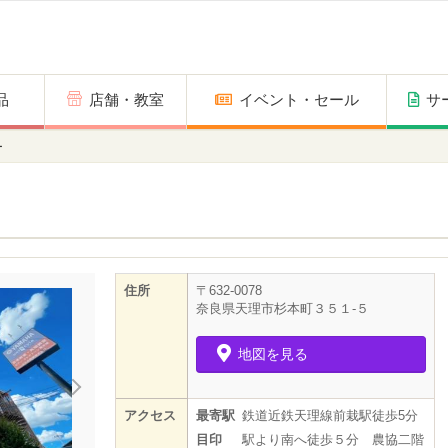
商品
店舗・教室
イベント・セール
サ
ー
住所
〒632-0078
奈良県天理市杉本町３５１-５
地図を見る
アクセス
最寄駅
鉄道近鉄天理線前栽駅徒歩5分
目印
駅より南へ徒歩５分 農協二階