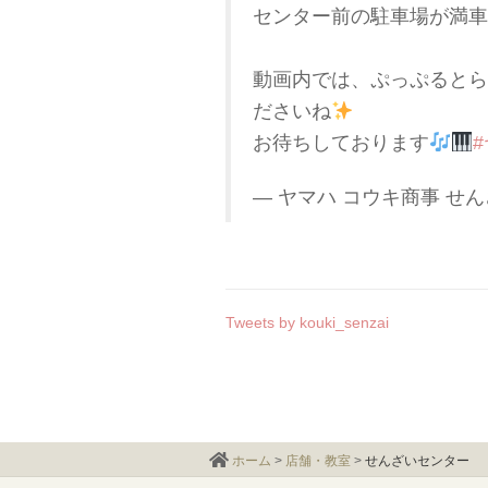
センター前の駐車場が満車
動画内では、ぷっぷるとら
ださいね
お待ちしております
— ヤマハ コウキ商事 せんざい
Tweets by kouki_senzai
ホーム
>
店舗・教室
>
せんざいセンター