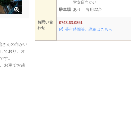
堂支店向かい
駐車場
あり 専用22台
お問い合
0743-63-0851
わせ
受付時間等、詳細はこちら
「ドレミらんど」のレッスンにぜひ来
楽
協さんの向かい
せん
てください♪
しており、オ
ノや
2025年4月開講クラス↓↓
です。
譜な
☆らっきークラス（水）11：00
、お車でお越
器の
☆ぷっぷるクラス（土）11：20
せ。
１，２歳のお子さま対象のドレミらんどでは、
「歌唱」「リズム」「鑑賞」などさまざまな音楽
体験を通して、お子さまの感性、自発性、情緒を
育みます。音楽が大好きになること間違いなし！
講師やスタッフも、保護者の方々と一緒になっ
て、お子さまの成長を見守ります。